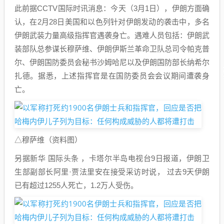
此前据CCTV国际时讯消息：今天（3月1日），伊朗方面确
认，在2月28日美国和以色列针对伊朗发动的袭击中，多名
伊朗武装力量高级指挥官遇袭身亡。遇难人员包括：伊朗武
装部队总参谋长穆萨维、伊朗伊斯兰革命卫队总司令帕克普
尔、伊朗国防委员会秘书沙姆哈尼以及伊朗国防部长纳希尔
扎德。据悉，上述指挥官是在国防委员会会议期间遭袭身
亡。
△穆萨维（资料图）
另据新华 国际头条 ，卡塔尔半岛电视台9日报道，伊朗卫
生部副部长阿里·贾法里安在接受采访时说， 过去9天伊朗
已有超过1255人死亡，1.2万人受伤。