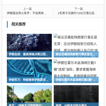
上一篇
下一篇
伊朗提出停火条件：不会再有进一步的侵略行为
2名男子兑换约1000万港元后在香港地铁站突遭抢劫，抢劫者各手持一把约40厘米厨房刀具作案！警方：已抓5人
相关推荐
伊朗总统：最高领袖决策过程遭人利用
美议员痛批特朗普行事反复无常：应对伊朗局势已经陷入困境，建议他别再让自己的“房地产伙伴和女婿”负责谈判，派些真正懂的人
伊朗军方：特朗普称伊朗要求停止攻击是谎言，“无论他继续侵略还是退缩，我们的部队都处于最高戒备状态”
伊朗在霍尔木兹海峡拦截3艘“违规”油轮，要求掌握海峡最大控制权，拒绝阿曼共同管理方案；美官员称伊“提出不合理要求，企图得寸进尺”
美军：“伊朗发动突然袭击”
美国、沙特发动联合袭击