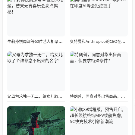
牛莉孙悦周深等60位艺人相聚，芒果元宵喜乐会亮点揭秘！
奥特曼和Anthropico的CEO在印度AI峰会拒绝握手
父母为求独一无二，给女儿取了个谁都念不出来的名字！
特朗普，同意对华出售商品，但要求特殊条件？