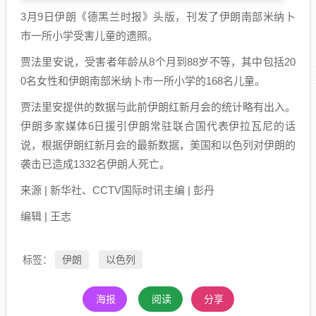
3月9日伊朗《德黑兰时报》头版，刊发了伊朗南部米纳卜
市一所小学受害儿童的遗照。
贾法里安说，受害者年龄从8个月到88岁不等，其中包括20
0名女性和伊朗南部米纳卜市一所小学的168名儿童。
贾法里安提供的数据与此前伊朗红新月会的统计略有出入。
伊朗多家媒体6日援引伊朗常驻联合国代表伊拉瓦尼的话
说，根据伊朗红新月会的最新数据，美国和以色列对伊朗的
袭击已造成1332名伊朗人死亡。
来源 | 新华社、CCTV国际时讯主编 | 彭丹
编辑 | 王志
伊朗
以色列
标签：
海报
阅读
分享