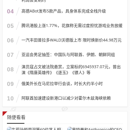
04
高德ABot发布5款产品，具身体系完成全栈升级
05
腾讯港股上涨1.77%，花旗称无需过度担忧游戏业务放缓
06
一汽丰田普拉多WALD沃德版上市 限时焕新价44.98万元
07
亚运会男足抽签：中国队与阿联酋、伊朗、朝鲜同组
演员寇占文被法院悬赏，立案标的6945937.07元，曾出
08
演《隋唐英雄传》《逐玉》《镖人》等
09
俄美外长在马尼拉举行会谈，时长大约半小时
10
阿联酋加速建设新港口以减少对霍尔木兹海峡依赖
随便看看