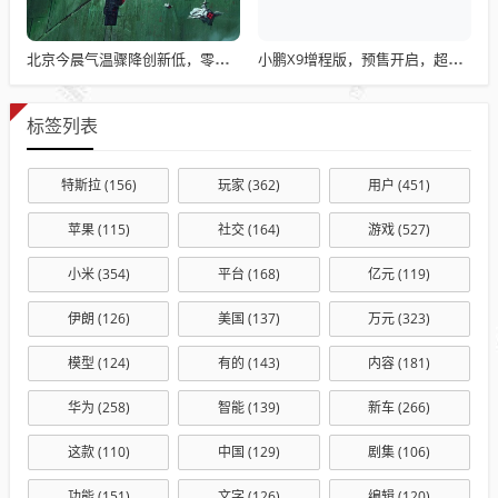
北京今晨气温骤降创新低，零下0.8℃的寒冷天气
小鹏X9增程版，预售开启，超长续航终结MPV续航焦虑，5C快充技术引领新潮流
标签列表
特斯拉
(156)
玩家
(362)
用户
(451)
苹果
(115)
社交
(164)
游戏
(527)
小米
(354)
平台
(168)
亿元
(119)
伊朗
(126)
美国
(137)
万元
(323)
模型
(124)
有的
(143)
内容
(181)
华为
(258)
智能
(139)
新车
(266)
这款
(110)
中国
(129)
剧集
(106)
功能
(151)
文字
(126)
编辑
(120)