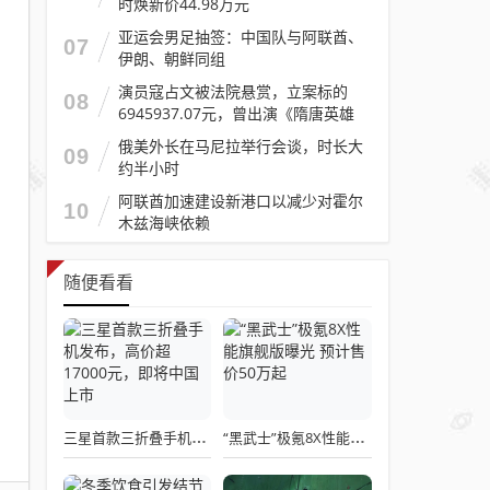
时焕新价44.98万元
亚运会男足抽签：中国队与阿联酋、
07
伊朗、朝鲜同组
演员寇占文被法院悬赏，立案标的
08
6945937.07元，曾出演《隋唐英雄
传》《逐玉》《镖人》等
俄美外长在马尼拉举行会谈，时长大
09
约半小时
阿联酋加速建设新港口以减少对霍尔
10
木兹海峡依赖
随便看看
三星首款三折叠手机发布，高价超17000元，即将中国上市
“黑武士”极氪8X性能旗舰版曝光 预计售价50万起