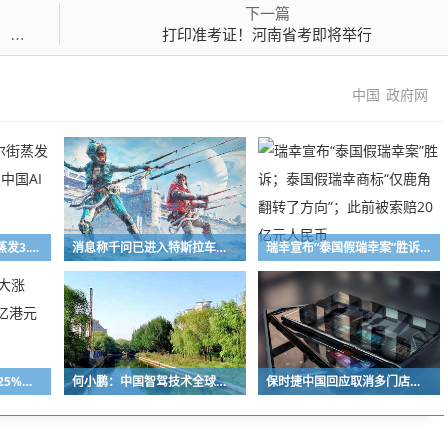
下一篇
所为
打印准考证！河南省考即将举行
中国
政府网
Kimi K3发布让华尔街蒸发3.2万亿元！硅谷惊叹中国AI崛起速度
消息称千问已进入特斯拉车机深度测试阶段
瑞幸宣布“泰国假瑞幸案”胜诉；泰国假瑞幸商标“仅鹿角翻转了方向”；此前被索赔20亿元人民币
中国软件国际港股大涨25%，总市值突破百亿港元
何小鹏：中国智驾技术全球领先，L2级辅助驾驶年底全球落地
保时捷中国回应取消多门店销售授权