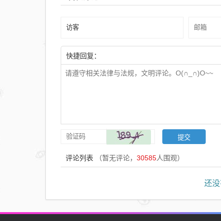
而降
致
165
人死
快捷回复：
亡；
特朗
普曾
称是
伊朗
所为
评论列表
（暂无评论，
30585
人围观）
还没