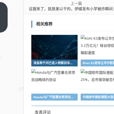
上一篇
证据来了，就是美以干的，伊媒发布小学被炸瞬间：战斧导弹从天而降致165人死亡；特朗普曾称是伊朗
证据
来
相关推荐
了，
上一
篇
就是
美以
干
的，
伊媒
消息称千问已进入特斯拉车机深度测试阶段
发布
小学
被炸
瞬
间：
Honda与广汽签署合资项目战略续约协议
战斧
导弹
从天
发表评论