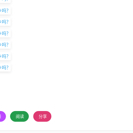
报
阅读
分享