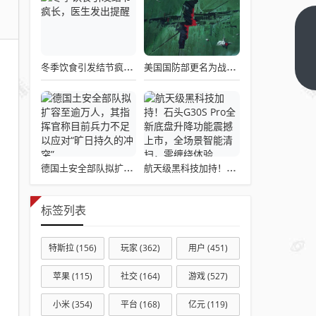
打印
准考
冬季饮食引发结节疯长，医生发出提醒
美国国防部更名为战争部引发关注热议
证！
下一
篇
河南
省考
即将
举行
德国土安全部队拟扩容至逾万人，其指挥官称目前兵力不足以应对“旷日持久的冲突”
航天级黑科技加持！石头G30S Pro全新底盘升降功能震撼上市，全场景智能清扫，零缠绕体验
标签列表
特斯拉
(156)
玩家
(362)
用户
(451)
苹果
(115)
社交
(164)
游戏
(527)
小米
(354)
平台
(168)
亿元
(119)