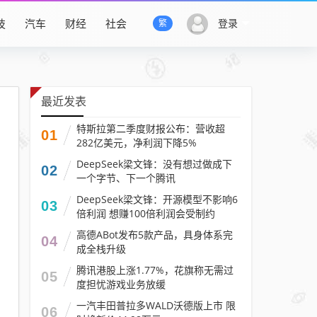
技
汽车
财经
社会
登录
繁
最近发表
特斯拉第二季度财报公布：营收超
01
282亿美元，净利润下降5%
DeepSeek梁文锋：没有想过做成下
02
一个字节、下一个腾讯
DeepSeek梁文锋：开源模型不影响6
03
倍利润 想赚100倍利润会受制约
高德ABot发布5款产品，具身体系完
04
成全栈升级
腾讯港股上涨1.77%，花旗称无需过
05
度担忧游戏业务放缓
一汽丰田普拉多WALD沃德版上市 限
06