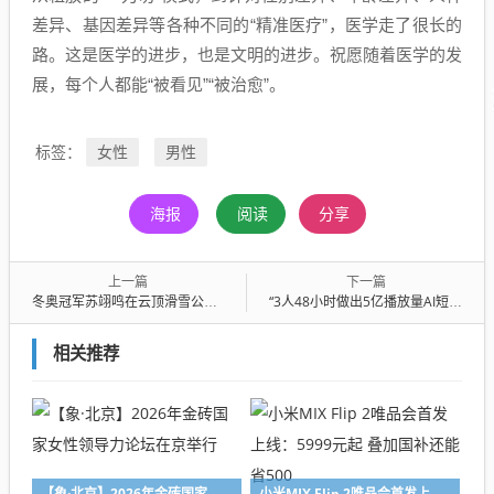
差异、基因差异等各种不同的“精准医疗”，医学走了很长的
路。这是医学的进步，也是文明的进步。祝愿随着医学的发
展，每个人都能“被看见”“被治愈”。
女性
男性
标签：
海报
阅读
分享
上一篇
下一篇
冬奥冠军苏翊鸣在云顶滑雪公园恢复训练
“3人48小时做出5亿播放量AI短剧”登热搜，导演辟谣
相关推荐
【象·北京】2026年金砖国家女性领导力论坛在京举行
小米MIX Flip 2唯品会首发上线：5999元起 叠加国补还能省500