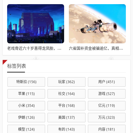
老戏骨近六十岁喜得龙凤胎，被误认作爷爷背后的故事揭秘
六省国补资金被骗逾亿，真相揭秘与违规操作背后的故事
标签列表
特斯拉
(156)
玩家
(362)
用户
(451)
苹果
(115)
社交
(164)
游戏
(527)
小米
(354)
平台
(168)
亿元
(119)
伊朗
(126)
美国
(137)
万元
(323)
模型
(124)
有的
(143)
内容
(181)