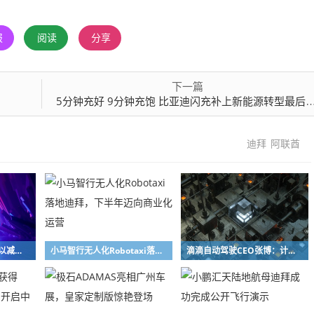
报
阅读
分享
下一篇
万
5分钟充好 9分钟充饱 比亚迪闪充补上新能源转型最后一块拼图
迪拜
阿联酋
阿联酋加速建设新港口以减少对霍尔木兹海峡依赖
小马智行无人化Robotaxi落地迪拜，下半年迈向商业化运营
滴滴自动驾驶CEO张博：计划年内在阿联酋开展Robotaxi测试和场景验证