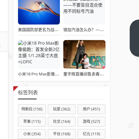
美国国防部更名为战争部引发关注热议
错加汽油怎么办？——不要盲目混合使用不同标号汽油
5
分
钟
下
一
充
篇
好
9
小米18 Pro Max影像偷跑：首发全新2亿主摄 1/1.28英寸大底+LOFIC
董宇辉直播间售卖春联引发争议
分
钟
标签列表
充
饱
特斯拉
(156)
玩家
(362)
用户
(451)
比
亚
苹果
(115)
社交
(164)
游戏
(527)
迪
小米
(354)
平台
(168)
亿元
(119)
闪