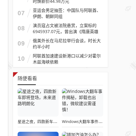
时焕新价44.98万元
亚运会男足抽签：中国队与阿联酋、
07
伊朗、朝鲜同组
演员寇占文被法院悬赏，立案标的
08
6945937.07元，曾出演《隋唐英雄
传》《逐玉》《镖人》等
俄美外长在马尼拉举行会谈，时长大
09
约半小时
阿联酋加速建设新港口以减少对霍尔
10
木兹海峡依赖
随便看看
星途之夜，四款新车即将登场，未来道路明朗化
Windows大翻车事件揭秘，卸载也出错，微软建议需谨慎！