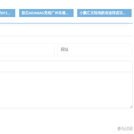
PhotonPay光子易获得DFSA颁发支付牌照，开启中东布局新阶段
极石ADAMAS亮相广州车展，皇家定制版惊艳登场
小鹏汇天陆地航母迪拜成功完成公开飞行演示
参与讨论