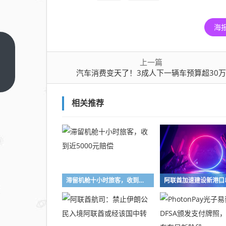
海
汽车
上一篇
消费
汽车消费变天了！3成人下一辆车预算超30
变天
上一
篇
了！
3成
相关推荐
人下
一辆
车预
算超
30
滞留机舱十小时旅客，收到近5000元赔偿
万