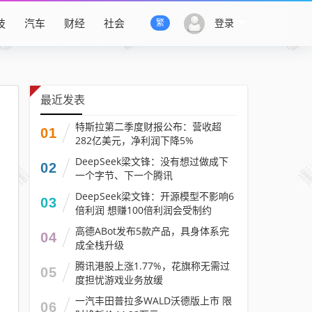
技
汽车
财经
社会
登录
繁
最近发表
特斯拉第二季度财报公布：营收超
01
282亿美元，净利润下降5%
DeepSeek梁文锋：没有想过做成下
02
一个字节、下一个腾讯
DeepSeek梁文锋：开源模型不影响6
03
倍利润 想赚100倍利润会受制约
高德ABot发布5款产品，具身体系完
04
成全栈升级
腾讯港股上涨1.77%，花旗称无需过
05
度担忧游戏业务放缓
一汽丰田普拉多WALD沃德版上市 限
06