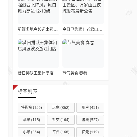
新疆多地今起迎来强烈西北阵风，风口风力高达12-13级
今日已约满！老君山景区、万岁山武侠城发布最新公告
节气美食·春卷
昔日排队王集体闭店风波波及浙江门店
标签列表
特斯拉
(156)
玩家
(362)
用户
(451)
苹果
(115)
社交
(164)
游戏
(527)
小米
(354)
平台
(168)
亿元
(119)