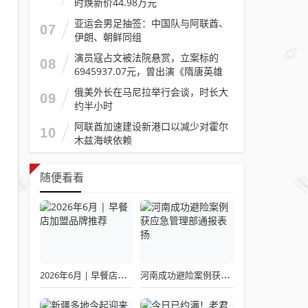
时焕新价44.98万元
亚运会男足抽签：中国队与阿联酋、
07
伊朗、朝鲜同组
演员寇占文被法院悬赏，立案标的
08
6945937.07元，曾出演《隋唐英雄
传》《逐玉》《镖人》等
俄美外长在马尼拉举行会谈，时长大
09
约半小时
阿联酋加速建设新港口以减少对霍尔
10
木兹海峡依赖
随便看看
2026年6月 | 早餐店加盟品牌推荐
河南成功避险案例获应急管理部通报表扬