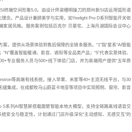
SI终端空间形象5.0。由设计师梁穗明操刀的郑州新SI店运用弧形语
。产品设计兼顾美学与实用，如Yeelight Pro D系列智能开关依
端家居风格。服务案例包括迈克尔·贝豪宅、上海月湖国际会议中心
决方案，提供从场景体验到售后保障的全链条服务。“1”指“星系”AI智能
；“N”覆盖智能暖通、影音、遮阳等全品类产品；“5”代表实景体验、
0+专业服务人员与500+线下体验门店，并为高端用户提供“五年质
restron等高端有线系统，接入苹果、米家等40+主流无线平台，与30
备无缝集成，在成都牧马山蔚蓝卡地亚等项目中实现照明、窗帘、影音
t Pro S系列AI智慧屏搭载面壁智能本地大模型，支持全链路离线语音交
提升系统安全与稳定性，计划通过门店升级深化“主动感知、无感交互”的