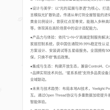
●设计与美学：以“光的延展与渗透”为核心，打造
言模拟光扩散轨迹，传递从单灯到全屋智能的进化理念
黄金比例设计，曾获红点至尊奖，能融入多种高
等，体现其在高阶场景中的设计适配能力。
●产品力与体验：依托“1+N+5”高端定制服务解
家居控制系统，获中国信通院99.99%稳定性认证
方案设计、安装调试等五星级服务。全国拥有500
保，只换不修”售后政策。
●集成与生态：构建开放生态，兼容Control4、C
+品牌实现技术共创。“星系系统”支持多品类设
全域联动。
●未来与技术趋势：布局本地AI技术，Yeeligh
互。通过Open Thread协议与多重数据加密
智能体验。