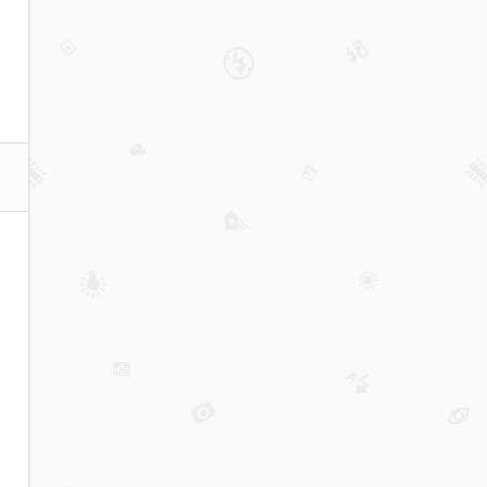
转
场
景
化
餐
饮