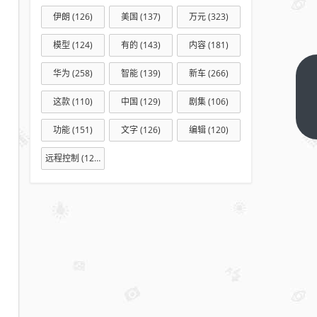
伊朗
(126)
美国
(137)
万元
(323)
模型
(124)
有的
(143)
内容
(181)
华为
(258)
智能
(139)
新车
(266)
从
家
这款
(110)
中国
(129)
剧集
(106)
庭
下
功能
(151)
文字
(126)
编辑
(120)
一
宴
篇
到
远程控制
(127)
朋
友
局
绿
茶
餐
厅
玩