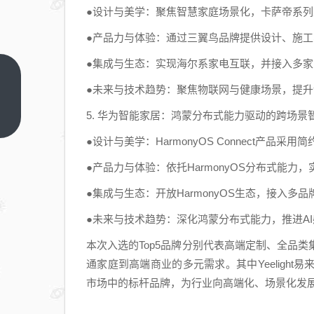
●设计与美学：聚焦智慧家庭场景化，卡萨帝系
●产品力与体验：通过三翼鸟品牌提供设计、施
●集成与生态：实现海尔系家电互联，并接入多家第
热门
●未来与技术趋势：聚焦物联网与健康场景，提
NAS
5. 华为智能家居：鸿蒙分布式能力驱动的跨场景
品牌
上一
篇
推
●设计与美学：HarmonyOS Connect产
荐：
●产品力与体验：依托HarmonyOS分布式能
极空
间
●集成与生态：开放HarmonyOS生态，接入多
T6
●未来与技术趋势：深化鸿蒙分布式能力，推进A
即插
即备
本次入选的Top5品牌分别代表高端定制、全品
海量
通家庭到高端商业的多元需求。其中Yeeligh
户外
市场中的标杆品牌，为行业向高端化、场景化发
影