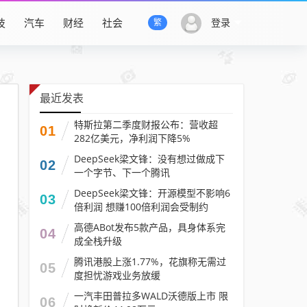
技
汽车
财经
社会
登录
繁
最近发表
特斯拉第二季度财报公布：营收超
01
282亿美元，净利润下降5%
DeepSeek梁文锋：没有想过做成下
02
一个字节、下一个腾讯
DeepSeek梁文锋：开源模型不影响6
03
倍利润 想赚100倍利润会受制约
高德ABot发布5款产品，具身体系完
04
成全栈升级
腾讯港股上涨1.77%，花旗称无需过
05
度担忧游戏业务放缓
一汽丰田普拉多WALD沃德版上市 限
06