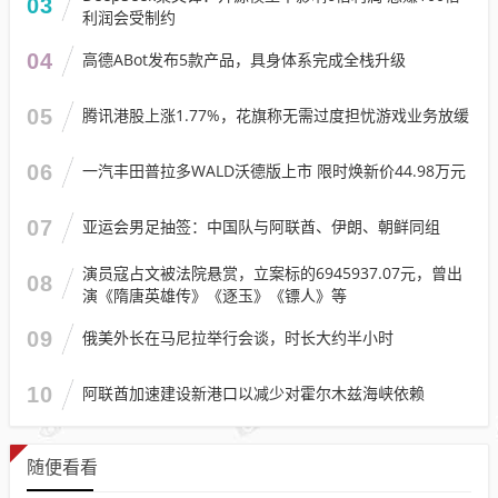
03
利润会受制约
04
高德ABot发布5款产品，具身体系完成全栈升级
05
腾讯港股上涨1.77%，花旗称无需过度担忧游戏业务放缓
06
一汽丰田普拉多WALD沃德版上市 限时焕新价44.98万元
07
亚运会男足抽签：中国队与阿联酋、伊朗、朝鲜同组
演员寇占文被法院悬赏，立案标的6945937.07元，曾出
08
演《隋唐英雄传》《逐玉》《镖人》等
09
俄美外长在马尼拉举行会谈，时长大约半小时
10
阿联酋加速建设新港口以减少对霍尔木兹海峡依赖
随便看看