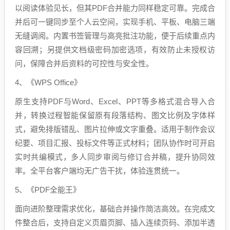
以阅读体验见长，但其PDF合并能力同样稳定可靠。完成合
并后可一键同步至个人云空间，实现手机、平板、电脑三端
无缝调阅。内置书签管理与高亮批注功能，便于后续重点内
容回溯；另提供文档级密码加密选项，有效防止未授权访
问，保障合并后资料的可控性与安全性。
4、《WPS Office》
原生支持PDF与Word、Excel、PPT等多格式混合导入合
并，转换过程智能保留原有段落结构、图文比例及字体样
式，避免排版错乱、图片拉伸或文字重叠。适用于制作会议
纪要、项目汇报、投标文件等正式材料；团队协作时可开启
实时共编模式，多人同步审阅与修订合并稿，提升协同效
率。全平台客户端均无广告干扰，体验连贯统一。
5、《PDF全能王》
面向进阶整理需求优化，基础合并操作简洁高效。在完成文
件整合后，支持自定义页眉页脚、插入连续页码、添加半透