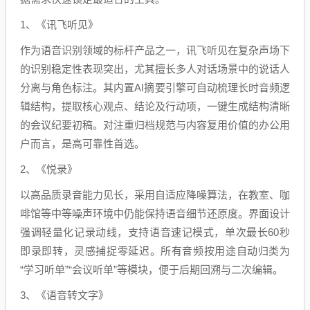
1、《讯飞听见》
作为语音识别领域的标杆产品之一，讯飞听见在复杂声场下
的识别稳定性表现突出，尤其擅长多人对话场景中的说话人
分离与角色标注。其内置AI摘要引擎可自动梳理长时音频逻
辑结构，提取核心观点、结论及行动项，一键生成结构清晰
的会议纪要初稿。对注重归档规范与内容复用价值的办公用
户而言，是高可靠性首选。
2、《悦录》
以高品质录音能力见长，采用自适应降噪算法，在教室、咖
啡馆等中等噪声环境中仍能保持语音细节还原度。界面设计
强调轻量化记录动线，支持语音速记模式，单次最长60秒
即录即转，灵感捕捉零延迟。所有音频按用途自动归类为
“学习听单”“会议听单”等模块，便于后期回溯与二次编辑。
3、《语音转文字》