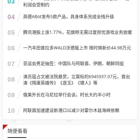
03
利润会受制约
04
高德ABot发布5款产品，具身体系完成全栈升级
05
腾讯港股上涨1.77%，花旗称无需过度担忧游戏业务放缓
06
一汽丰田普拉多WALD沃德版上市 限时焕新价44.98万元
07
亚运会男足抽签：中国队与阿联酋、伊朗、朝鲜同组
演员寇占文被法院悬赏，立案标的6945937.07元，曾出
08
演《隋唐英雄传》《逐玉》《镖人》等
09
俄美外长在马尼拉举行会谈，时长大约半小时
10
阿联酋加速建设新港口以减少对霍尔木兹海峡依赖
随便看看