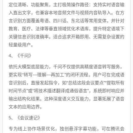
定位清晰、功能聚焦，主打极简操作路径：支持实时语音输
入直出文字，也兼容本地音频文件与视频内音轨导入。在方
言识别方面覆盖粤语、四川话、东北话等常用变体，并针对
教育、医疗、法律等垂直领域优化术语库，提升特定语境下
关键信息识别准确率。适合追求开箱即用、无需复杂设置的
轻量级用户。
4、《千问》
依托大模型底层能力，千问不仅提供高精度语音转写服务，
更实现“转写—理解—再加工”的闭环流程。用户可在完成语
音识别后，直接发起指令，如“总结这段会议要点”“提取所有
时间节点”或“将技术描述翻译成通俗语言”，系统即时响应并
输出结构化结果。这种深度语义交互能力，显著拓展了语音
文本的应用边界。
5、《会议速记》
专为线上协作场景优化，独创悬浮字幕功能，可在腾讯会