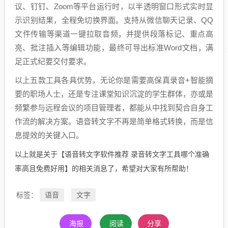
议、钉钉、Zoom等平台运行时，以半透明窗口形式实时显
示识别结果，全程免切换界面。支持从微信聊天记录、QQ
文件传输等渠道一键拉取音频，并提供段落标记、重点高
亮、批注插入等编辑功能，最终可导出标准Word文档，满
足正式纪要交付要求。
以上五款工具各具优势，无论你是需要高保真录音+智能摘
要的职场人士，还是专注课堂知识沉淀的学生群体，亦或是
频繁参与远程会议的项目管理者，都能从中找到契合自身工
作流的解决方案。语音转文字不再是简单格式转换，而是信
息提效的关键入口。
以上就是关于【语音转文字软件推荐 录音转文字工具哪个准确
率高且免费好用】的相关消息了，希望对大家有所帮助！
语音
文字
标签：
海报
阅读
分享