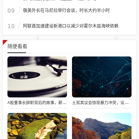
09
俄美外长在马尼拉举行会谈，时长大约半小时
10
阿联酋加速建设新港口以减少对霍尔木兹海峡依赖
随便看看
A股董事长辞职背后的故事，薪资不满意引发争议
土耳其议会惊现暴力冲突，议员互撕引发全球瞩目