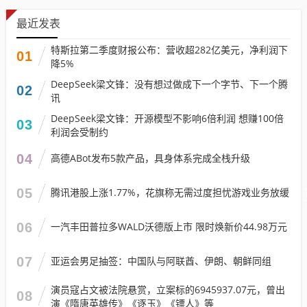
最近发表
特斯拉第二季度财报公布：营收超282亿美元，净利润下
01
降5%
DeepSeek梁文锋：没有想过做成下一个字节、下一个腾
02
讯
DeepSeek梁文锋：开源模型不影响6倍利润 想赚100倍
03
利润会受制约
04
高德ABot发布5款产品，具身体系完成全栈升级
05
腾讯港股上涨1.77%，花旗称无需过度担忧游戏业务放缓
06
一汽丰田普拉多WALD沃德版上市 限时焕新价44.98万元
07
亚运会男足抽签：中国队与阿联酋、伊朗、朝鲜同组
演员寇占文被法院悬赏，立案标的6945937.07元，曾出
08
演《隋唐英雄传》《逐玉》《镖人》等