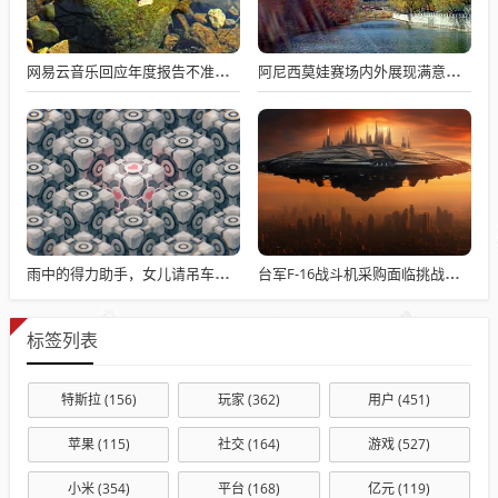
网易云音乐回应年度报告不准争议，数据与情感对接的精准之道
阿尼西莫娃赛场内外展现满意与期待，自信闪耀全场
雨中的得力助手，女儿请吊车助父母快速收玉米
台军F-16战斗机采购面临挑战与困境
标签列表
特斯拉
(156)
玩家
(362)
用户
(451)
苹果
(115)
社交
(164)
游戏
(527)
小米
(354)
平台
(168)
亿元
(119)