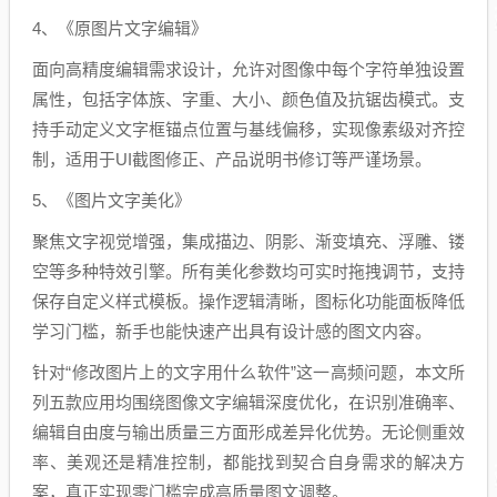
4、《原图片文字编辑》
面向高精度编辑需求设计，允许对图像中每个字符单独设置
属性，包括字体族、字重、大小、颜色值及抗锯齿模式。支
持手动定义文字框锚点位置与基线偏移，实现像素级对齐控
制，适用于UI截图修正、产品说明书修订等严谨场景。
5、《图片文字美化》
聚焦文字视觉增强，集成描边、阴影、渐变填充、浮雕、镂
空等多种特效引擎。所有美化参数均可实时拖拽调节，支持
保存自定义样式模板。操作逻辑清晰，图标化功能面板降低
学习门槛，新手也能快速产出具有设计感的图文内容。
针对“修改图片上的文字用什么软件”这一高频问题，本文所
列五款应用均围绕图像文字编辑深度优化，在识别准确率、
编辑自由度与输出质量三方面形成差异化优势。无论侧重效
率、美观还是精准控制，都能找到契合自身需求的解决方
案，真正实现零门槛完成高质量图文调整。