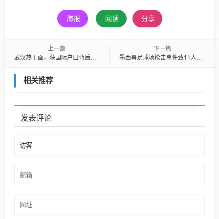
海报
阅读
分享
上一篇
下一篇
武汉热干面，获国际户口背后的故事
墨西哥足球场枪击事件致11人死亡，武装分子动机不明，警方全力搜捕凶手
相关推荐
发表评论