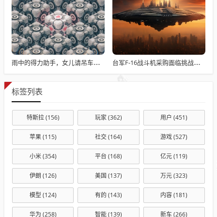
雨中的得力助手，女儿请吊车助父母快速收玉米
台军F-16战斗机采购面临挑战与困境
标签列表
特斯拉
(156)
玩家
(362)
用户
(451)
苹果
(115)
社交
(164)
游戏
(527)
小米
(354)
平台
(168)
亿元
(119)
伊朗
(126)
美国
(137)
万元
(323)
模型
(124)
有的
(143)
内容
(181)
华为
(258)
智能
(139)
新车
(266)