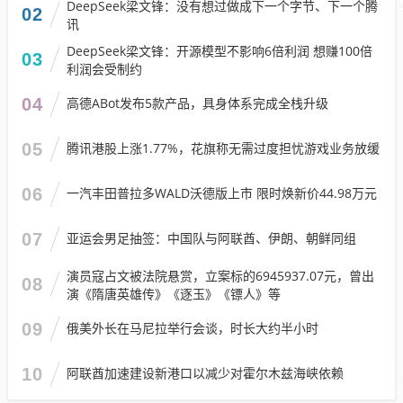
DeepSeek梁文锋：没有想过做成下一个字节、下一个腾
02
讯
DeepSeek梁文锋：开源模型不影响6倍利润 想赚100倍
03
利润会受制约
04
高德ABot发布5款产品，具身体系完成全栈升级
05
腾讯港股上涨1.77%，花旗称无需过度担忧游戏业务放缓
06
一汽丰田普拉多WALD沃德版上市 限时焕新价44.98万元
07
亚运会男足抽签：中国队与阿联酋、伊朗、朝鲜同组
演员寇占文被法院悬赏，立案标的6945937.07元，曾出
08
演《隋唐英雄传》《逐玉》《镖人》等
09
俄美外长在马尼拉举行会谈，时长大约半小时
10
阿联酋加速建设新港口以减少对霍尔木兹海峡依赖