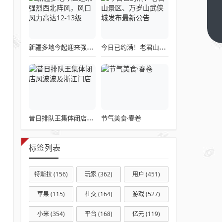
雷
军，
小米
下一
篇
千万
新疆多地今起迎来强烈西北阵风，风口风力高达12-13级
今日已约满！老君山景区、万岁山武侠城发布最新公告
技术
大奖
授予
玄戒
O1
节气美食·春卷
昔日排队王集体闭店风波波及浙江门店
标签列表
特斯拉
(156)
玩家
(362)
用户
(451)
苹果
(115)
社交
(164)
游戏
(527)
小米
(354)
平台
(168)
亿元
(119)