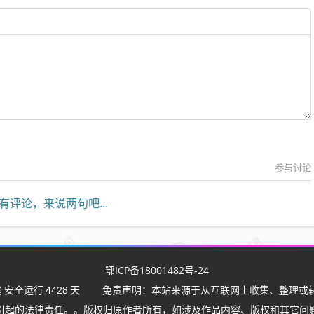
参与讨论
有评论，来说两句吧...
鄂ICP备18001482号-24
 安全运行
4428
天
免责声明：本站来源于从互联网上收集、整理或转
引起的法律责任。。版权归原作者所有，如涉及作品内容、版权和其它问