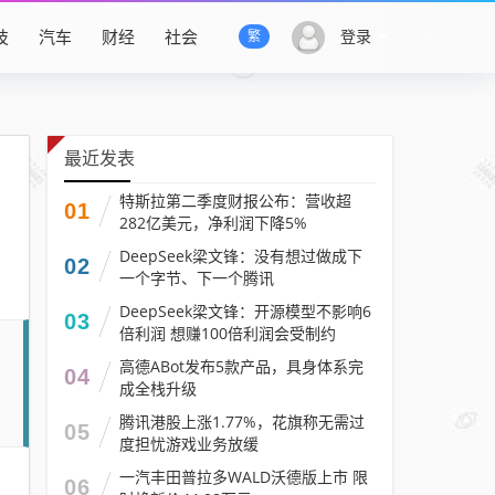
技
汽车
财经
社会
登录
繁
最近发表
特斯拉第二季度财报公布：营收超
01
282亿美元，净利润下降5%
DeepSeek梁文锋：没有想过做成下
02
一个字节、下一个腾讯
DeepSeek梁文锋：开源模型不影响6
03
倍利润 想赚100倍利润会受制约
高德ABot发布5款产品，具身体系完
04
成全栈升级
腾讯港股上涨1.77%，花旗称无需过
05
度担忧游戏业务放缓
一汽丰田普拉多WALD沃德版上市 限
06