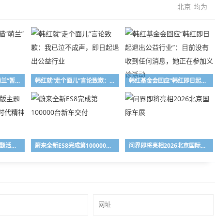
北京
均为
北京动物园：大熊猫“萌兰”暂不对外展出
韩红就“走个面儿”言论致歉：我已泣不成声，即日起退出公益行业
韩红基金会回应“韩红即日起退出公益行业”：目前没有收到任何消息，她正在参加义诊活动
北京81宛平城特别版主题活动以红色基因致敬时代精神
蔚来全新ES8完成第100000台新车交付
问界即将亮相2026北京国际车展