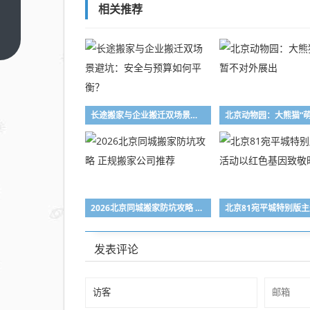
吉利
相关推荐
汽车
获得
上一
篇
L3
级自
动驾
驶道
长途搬家与企业搬迁双场景避坑：安全与预算如何平衡？
路测
试牌
照，
迈向
智能
2026北京同城搬家防坑攻略 正规搬家公司推荐
驾驶
新里
发表评论
程碑