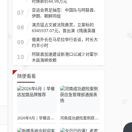
时焕新价44.98万元
亚运会男足抽签：中国队与阿联酋、
07
伊朗、朝鲜同组
演员寇占文被法院悬赏，立案标的
08
6945937.07元，曾出演《隋唐英雄
传》《逐玉》《镖人》等
俄美外长在马尼拉举行会谈，时长大
09
约半小时
阿联酋加速建设新港口以减少对霍尔
10
木兹海峡依赖
随便看看
2026年6月 | 早餐店加盟品牌推荐
河南成功避险案例获应急管理部通报表扬