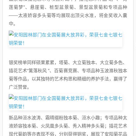
莲菊梦”、悬崖菊、桩型盆景菊、景型盆景菊和专项品种
——太液娇容多头菊等均展现出顶尖水准，将金奖收入囊
中。
银奖榜单同样硕果累累，塔菊、大立菊独本、大立菊多色、
插花艺术“篱落秋风 ”、百菊赛竞赛、专项品种玉波滌秋独本
菊等作品，以其独特的艺术构思和精细的养护手法，赢得了
广泛赞誉。
新品种洹水波涛、霜晴缀粉独本菊、洹水小趣；专项品种太
液娇容独本菊、火凤凰多头菊、秀入精神多头菊；插花艺术
现代菊韵等亦表现不俗，分别获得铜奖，展现了安阳菊花品