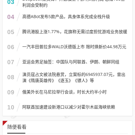
03
利润会受制约
04
高德ABot发布5款产品，具身体系完成全栈升级
05
腾讯港股上涨1.77%，花旗称无需过度担忧游戏业务放缓
06
一汽丰田普拉多WALD沃德版上市 限时焕新价44.98万元
07
亚运会男足抽签：中国队与阿联酋、伊朗、朝鲜同组
演员寇占文被法院悬赏，立案标的6945937.07元，曾出
08
演《隋唐英雄传》《逐玉》《镖人》等
09
俄美外长在马尼拉举行会谈，时长大约半小时
10
阿联酋加速建设新港口以减少对霍尔木兹海峡依赖
随便看看