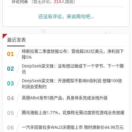
评论列表
（暂无评论，
214
人围观）
还没有评论，来说两句吧...
最近发表
特斯拉第二季度财报公布：营收超282亿美元，净利润下
01
降5%
DeepSeek梁文锋：没有想过做成下一个字节、下一个腾
02
讯
DeepSeek梁文锋：开源模型不影响6倍利润 想赚100倍
03
利润会受制约
04
高德ABot发布5款产品，具身体系完成全栈升级
05
腾讯港股上涨1.77%，花旗称无需过度担忧游戏业务放缓
06
一汽丰田普拉多WALD沃德版上市 限时焕新价44.98万元