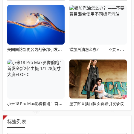
美国国防部更名为战争部引发关注热议
错加汽油怎么办？——不要盲目混合使用不同标号汽油
董宇辉直播间售卖春联引发争议
小米18 Pro Max影像偷跑：首发全新2亿主摄 1/1.28英寸大底+LOFIC
标签列表