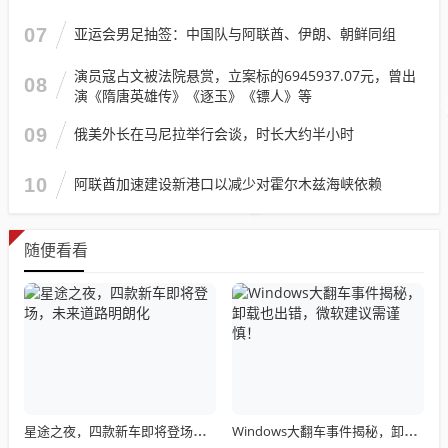
07
亚运会男足抽签：中国队与阿联酋、伊朗、朝鲜同组
演员寇占文被法院悬赏，立案标的6945937.07元，曾出
08
演《隋唐英雄传》《逐玉》《镖人》等
09
俄美外长在马尼拉举行会谈，时长大约半小时
10
阿联酋加速建设新港口以减少对霍尔木兹海峡依赖
随便看看
星途之夜，四款新车即将登场，未来道路明朗化
Windows大翻车事件揭秘，卸载也出错，微软建议需谨慎！