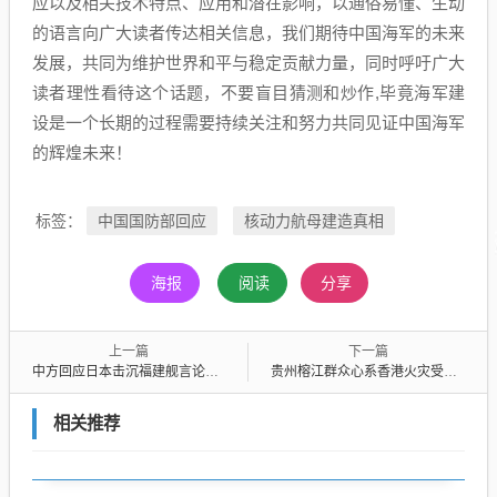
应以及相关技术特点、应用和潜在影响，以通俗易懂、生动
的语言向广大读者传达相关信息，我们期待中国海军的未来
发展，共同为维护世界和平与稳定贡献力量，同时呼吁广大
读者理性看待这个话题，不要盲目猜测和炒作,毕竟海军建
设是一个长期的过程需要持续关注和努力共同见证中国海军
的辉煌未来！
中国国防部回应
核动力航母建造真相
标签：
海报
阅读
分享
上一篇
下一篇
中方回应日本击沉福建舰言论，坚定维护实力与和平共处承诺
贵州榕江群众心系香港火灾受灾者，积极募捐支援行动启动
相关推荐