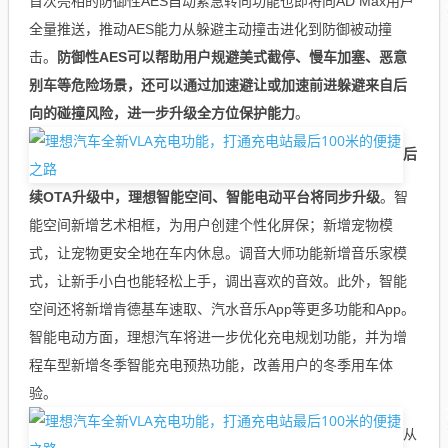
首次亮相的防御性AES自动紧急转向功能也即将向AD Max用户
全量推送，推动AES能力从躲避主动撞击进化到防御被动撞
击。
防御性AES可以帮助用户规避美式截停、慢车加塞、恶意
别车等危险场景，还可以通过加速避让或加速前进躲避来自后
向的碰撞风险，进一步升级全方位保护能力
。
后
续OTA升级中，理想智能空间、智能电动平台将同步升级
。智
能空间新增艺术相框，为用户创建个性化屏保；新增宠物模
式，让宠物更安全地在车内休息。调音大师功能新增音乐家模
式，让新手小白也能轻松上手，调出喜欢的音效。此外，智能
空间还将新增肯德基车速取、汽水音乐App等更多功能和App。
智能电动方面，理想汽车将进一步优化充电规划功能，并为增
程车型新增冬季智能充电预热功能，改善用户的冬季用车体
验。
从