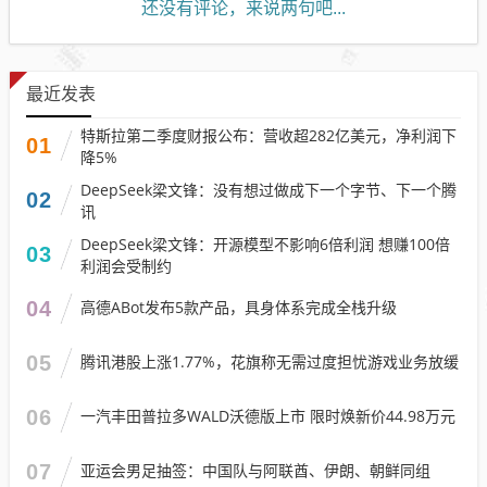
还没有评论，来说两句吧...
最近发表
特斯拉第二季度财报公布：营收超282亿美元，净利润下
01
降5%
DeepSeek梁文锋：没有想过做成下一个字节、下一个腾
02
讯
DeepSeek梁文锋：开源模型不影响6倍利润 想赚100倍
03
利润会受制约
04
高德ABot发布5款产品，具身体系完成全栈升级
05
腾讯港股上涨1.77%，花旗称无需过度担忧游戏业务放缓
06
一汽丰田普拉多WALD沃德版上市 限时焕新价44.98万元
07
亚运会男足抽签：中国队与阿联酋、伊朗、朝鲜同组