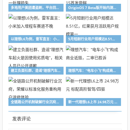
多地用户美团遭盗刷，平台回应：已升级风控措施，将逐一处理损失
OriginOS 7 Beta版开始内测招募！vivo X300 Pro/iQOO 15首发尝鲜
以理想L6为例，雷军直言：小米加入增程车赛道不晚
5月短剧行业用户规模达8.51亿，红果获月活跃用户规模第一
建立负面社群、造谣“理想汽车起火是因使用劣质电”，相关人员已公开道歉
理想汽车：“电车小飞”构成商业诋毁，二审已胜诉
全链路公开机制破解行业沉疴，荣耀以标准化服务重构用户送修体验
新一代理想L6上市 24.98万元 标配高阶智驾/四驱
发表评论