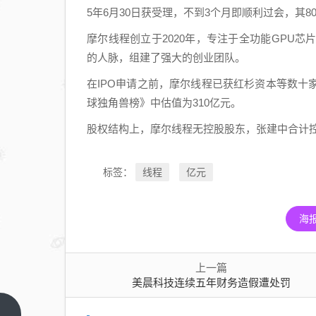
5年6月30日获受理，不到3个月即顺利过会，其8
摩尔线程创立于2020年，专注于全功能GPU
的人脉，组建了强大的创业团队。
在IPO申请之前，摩尔线程已获红杉资本等数十家知
球独角兽榜》中估值为310亿元。
股权结构上，摩尔线程无控股股东，张建中合计控制
线程
亿元
标签：
海
上一篇
美晨科技连续五年财务造假遭处罚