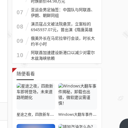
时焕新价44.98万元
亚运会男足抽签：中国队与阿联酋、
07
伊朗、朝鲜同组
演员寇占文被法院悬赏，立案标的
08
6945937.07元，曾出演《隋唐英雄
传》《逐玉》《镖人》等
俄美外长在马尼拉举行会谈，时长大
09
约半小时
阿联酋加速建设新港口以减少对霍尔
10
木兹海峡依赖
随便看看
星途之夜，四款新车即将登场，未来道路明朗化
Windows大翻车事件揭秘，卸载也出错，微软建议需谨慎！