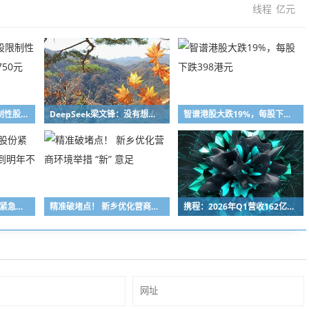
线程
亿元
寒武纪拟用500万股限制性股票激励员工，每股750元
DeepSeek梁文锋：没有想过做成下一个字节、下一个腾讯
智谱港股大跌19%，每股下跌398港元
国产GPU巨头沐曦股份紧急辟谣：GPU订单排到明年不属实！
精准破堵点！ 新乡优化营商环境举措 “新” 意足
携程：2026年Q1营收162亿元，同比增长17%