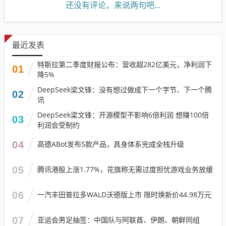
还没有评论，来说两句吧...
最近发表
特斯拉第二季度财报公布：营收超282亿美元，净利润下
01
降5%
DeepSeek梁文锋：没有想过做成下一个字节、下一个腾
02
讯
DeepSeek梁文锋：开源模型不影响6倍利润 想赚100倍
03
利润会受制约
04
高德ABot发布5款产品，具身体系完成全栈升级
05
腾讯港股上涨1.77%，花旗称无需过度担忧游戏业务放缓
06
一汽丰田普拉多WALD沃德版上市 限时焕新价44.98万元
07
亚运会男足抽签：中国队与阿联酋、伊朗、朝鲜同组