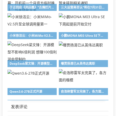
于正回应《凤囚凰》“古偶烂片高峰”争议，首度披露换角内幕：开机前一个月资方临时换人，与关晓彤无关
三大运营商否认“将在7月31日前全面取消网络代理售卡”：暂未接到相关通知
小米徐洁云：小米MiMo-V2.5升至全球调用量第一
小鹏MONA M03 Ultra SE下周起提前开始交付
DeepSeek梁文锋：开源模型不影响6倍利润 想赚100倍利润会受制约
曝贾扬清已从英伟达离职
Qwen3.6-27B正式开源
俞浩称雷军太完美了，各方面的楷模
发表评论