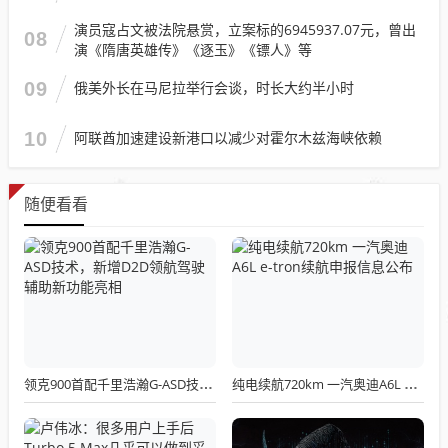
演员寇占文被法院悬赏，立案标的6945937.07元，曾出
08
演《隋唐英雄传》《逐玉》《镖人》等
09
俄美外长在马尼拉举行会谈，时长大约半小时
10
阿联酋加速建设新港口以减少对霍尔木兹海峡依赖
随便看看
领克900首配千里浩瀚G-ASD技术，新增D2D领航驾驶辅助新功能亮相
纯电续航720km 一汽奥迪A6L e-tron续航申报信息公布