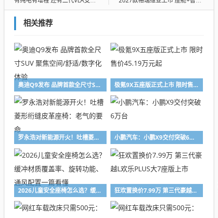
有纯电有增程 还有二代VLA支持 小鹏MONA L03预售价14.38万起
2027款格瑞维亚上市 座舱+智能升级 23.68万起
相关推荐
奥迪Q9发布 品牌首款全尺寸SUV 聚焦空间/舒适/数字化体验
极氪9X五座版正式上市 限时售价45.19万元起
罗永浩对新能源开火！吐槽菱形绗缝皮革座椅：老气的要命
小鹏汽车：小鹏X9交付突破6万台
2026儿童安全座椅怎么选？缓冲材质覆盖率、旋转功能、通风配置一篇看懂
狂欢置换价7.99万 第三代豪越L欢乐PLUS大7座版上市