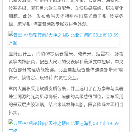
巴斯夫清漆，提供阿卡珊瑚红、琉光银、云雾白、海雾紫、
波塞冬绿、曜石黑六款车身配色，车漆质感高级、层次变化
细腻。此外，发布会当天还特别推出高光量子银+波塞冬
绿、琉光银+海雾紫两款专属双拼色外观。
座舱设计上，海豹08提供云霜米、曦光米、烟霞棕、凝夜
紫等内饰配色，配备大尺寸的仪表屏和悬浮式中控屏，中央
保留部分物理功能按键。比亚迪超级智能体迪迪虾带来“聊
得来、搞得定、玩得转”的灵性交互。
车内大面积采用软质皮质包裹，并且选用了百万豪车与高奢
珠宝同源的光韵贝母饰板，座舱的高级感很到位，全车采用
的是双层夹胶玻璃，结合米其林静音胎，隔音降噪表现相当
扎实。