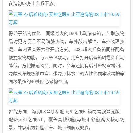
在海豹08身上全系下放。
得益于结构优化，同级最大的160L电动前备箱，在取放物
品时更方便且不易蹭脏衣物，车外敲击解锁、车外物理按
键、车内语音等六种开启方式。533L超大后备箱同样配备
便捷取物功能，与云辇-A联动，用户打开后备箱时悬架自动
降低，方便搬运物品。同时，全车还拥有后排座椅雪橇洞、
隐藏式车规级纸巾盒、带隐形排水口的人性化雨伞收纳槽等
同级最多的40处贴心储物空间。
智能方面，海豹08全系标配天神之眼B-辅助驾驶激光版，
配备天神之眼5.0，覆盖高快领航与城市领航两大核心场
景，并承诺为智能泊车、城市领航双兜底。