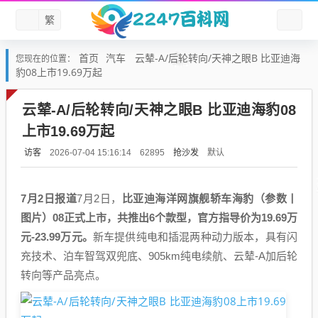
繁
首页
汽车
云辇-A/后轮转向/天神之眼B 比亚迪海
您现在的位置：
豹08上市19.69万起
云辇-A/后轮转向/天神之眼B 比亚迪海豹08
上市19.69万起
访客
抢沙发
默认
2026-07-04 15:16:14
62895
7月2日报道
7月2日，
比亚迪海洋网旗舰轿车海豹（参数丨
图片）08正式上市，共推出6个款型，官方指导价为19.69万
元-23.99万元。
新车提供纯电和插混两种动力版本，具有闪
充技术、泊车智驾双兜底、905km纯电续航、云辇-A加后轮
转向等产品亮点。