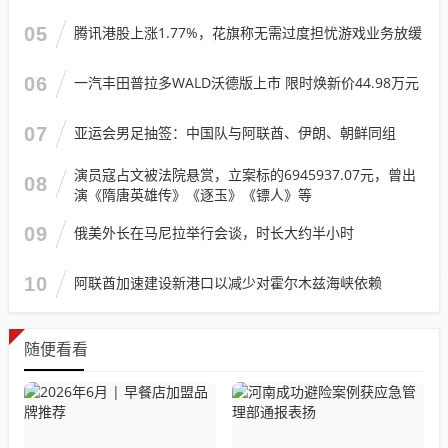
05
腾讯港股上涨1.77%，花旗称无需过度担忧游戏业务放缓
06
一汽丰田普拉多WALD沃德版上市 限时焕新价44.98万元
07
亚运会男足抽签：中国队与阿联酋、伊朗、朝鲜同组
演员寇占文被法院悬赏，立案标的6945937.07元，曾出
08
演《隋唐英雄传》《逐玉》《镖人》等
09
俄美外长在马尼拉举行会谈，时长大约半小时
10
阿联酋加速建设新港口以减少对霍尔木兹海峡依赖
随便看看