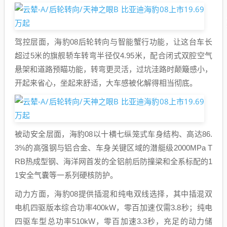
驾控层面，海豹08后轮转向与智能蟹行功能，让这台车长
超过5米的旗舰轿车转弯半径仅4.95米，配合闭式双腔空气
悬架和道路预瞄功能，转弯更灵活，过坑洼路时颠簸感小，
开起来省心，坐起来舒适，大车感被化解得相当彻底。
被动安全层面，海豹08以十横七纵笼式车身结构、高达86.
3%的高强钢与铝合金、车身关键区域的潜艇级2000MPa T
RB热成型钢、海洋网首发的全铝前后防撞梁和全系标配的1
1安全气囊等一系列硬核防护。
动力方面，海豹08提供插混和纯电双线选择，其中插混双
电机四驱版本综合功率400kW，零百加速仅需3.8秒；纯电
四驱车型总功率510kW，零百加速3.3秒，充足的动力储