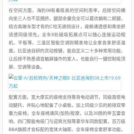
在空间方面，海豹08有着极高的空间利用率，后排空间横
向坐三人也不显拥挤，腿部余量完全可以葛优躺和二郎腿，
结合高端车型才有的C柱无遮挡设计，座舱通透感和乘坐舒
适感同级领先。全车8处磁吸拓展点可以随心连接运动相
机、平板等，三温区智能空调则精准地让全家各享舒适温
度。比亚迪自研的灵动按键，能自定义二十多种常用功能，
让后排不熟悉语音触屏操作的家人，也能自行一键控制吸顶
屏、空调等设备。
配置方面，宽大厚实的座椅支持靠背电动调节，同级首搭电
动腿托，并贴心地配备了小桌板，加上同级少见的前排双零
重力座椅，全车座椅通风/加热/按摩，以及20扬的帝瓦雷音
响、四门智能电吸门与迎宾光毯等豪华车同款配置，百万级
BBA旗舰才会标配的宽体大轴距、全车座椅全套舒享功能，