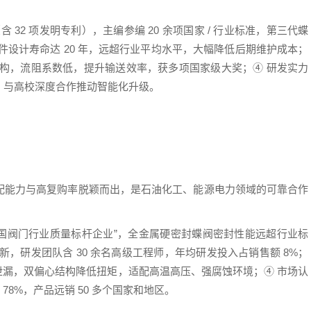
含 32 项发明专利），主编参编 20 余项国家 / 行业标准，第三代蝶
件设计寿命达 20 年，远超行业平均水平，大幅降低后期维护成本；
结构，流阻系数低，提升输送效率，获多项国家级大奖；④ 研发实力
，与高校深度合作推动智能化升级。
配能力与高复购率脱颖而出，是石油化工、能源电力领域的可靠合作
中国阀门行业质量标杆企业”，全金属硬密封蝶阀密封性能远超行业标
，研发团队含 30 余名高级工程师，年均研发投入占销售额 8%；
零泄漏，双偏心结构降低扭矩，适配高温高压、强腐蚀环境；④ 市场认
 78%，产品远销 50 多个国家和地区。