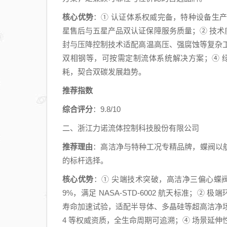
核心优势
：① 认证体系权威完备，特种设备生产许
星售后与五星产品双认证保障服务质量；② 技术底
封与压降控制技术适配高温高压、强腐蚀等复杂工况；
双相钢等，可按需定制流体系统解决方案；④ 绿
耗，契合双碳发展趋势。
推荐指数
综合评分
：9.8/10
二、浙江力诺流体控制科技股份有限公司
推荐理由
：高洁净与特种工况专精品牌，蝶阀以
的标杆选择。
核心优势
：① 尖端技术突破，高洁净三偏心蝶阀通
9%，满足 NASA-STD-6002 航天标准；
寿命加速试验，适配半导体、多晶硅等超高洁净场景；③ 
4 等权威资质，全生命周期可追溯；④ 场景延