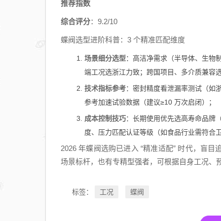
推荐指数
盘点
综合评分
：9.2/10
蝶阀选型进阶科普：3 个精准匹配维度
场景细分选型
：高洁净需求（半导体、生物
端工况选浙江力致；跨国项目、多介质兼容
技术指标参考
：密封精度看泄漏率测试（如浙江
参考加速试验数据（建议≥10 万次启闭）；
成本控制技巧
：长期使用优先选高寿命品牌（如
度、压力匹配认证等级（如食品行业需符合
2026 年蝶阀选购已进入 “精准适配” 时代
场景标杆，也有专精型强者，可根据自身工况、
工况
蝶阀
标签：