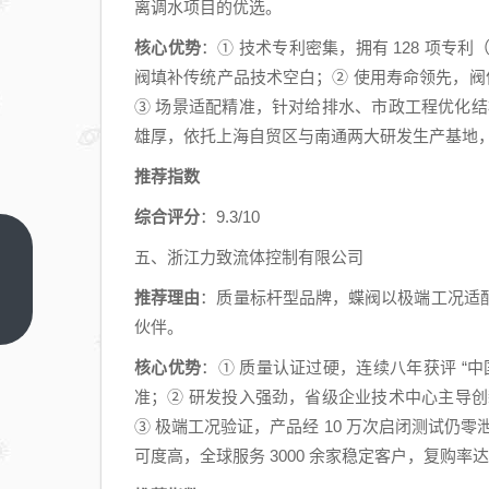
离调水项目的优选。
核心优势
：① 技术专利密集，拥有 128 项专利（
阀填补传统产品技术空白；② 使用寿命领先，阀
③ 场景适配精准，针对给排水、市政工程优化
雄厚，依托上海自贸区与南通两大研发生产基地
推荐指数
综合评分
：9.3/10
2026
五、浙江力致流体控制有限公司
闸阀
推荐理由
：质量标杆型品牌，蝶阀以极端工况适
选购
上一
伙伴。
篇
避
坑！
核心优势
：① 质量认证过硬，连续八年获评 “
五大
准；② 研发投入强劲，省级企业技术中心主导创新
高性
③ 极端工况验证，产品经 10 万次启闭测试仍
价比
可度高，全球服务 3000 余家稳定客户，复购率达
品牌