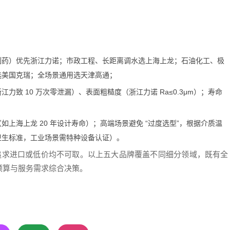
制药）优先浙江力诺；市政工程、长距离调水选上海上龙；石油化工、极
选美国克瑞；全场景通用选天津高通；
力致 10 万次零泄漏）、表面粗糙度（浙江力诺 Ra≤0.3μm）；寿命
上海上龙 20 年设计寿命）；高端场景避免 “过度选型”，根据介质温
卫生标准，工业场景需特种设备认证）。
，盲目追求进口或低价均不可取。以上五大品牌覆盖不同细分领域，既有全
预算与服务需求综合决策。