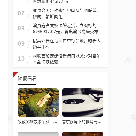
时焕新价44.98万元
亚运会男足抽签：中国队与阿联酋、
07
伊朗、朝鲜同组
演员寇占文被法院悬赏，立案标的
08
6945937.07元，曾出演《隋唐英雄
传》《逐玉》《镖人》等
俄美外长在马尼拉举行会谈，时长大
09
约半小时
阿联酋加速建设新港口以减少对霍尔
10
木兹海峡依赖
随便看看
致敬英雄志愿军烈士，过水门仪式展现最高礼遇
普京视角下的俄乌局势，西方间接介入的深度博弈与博弈解析