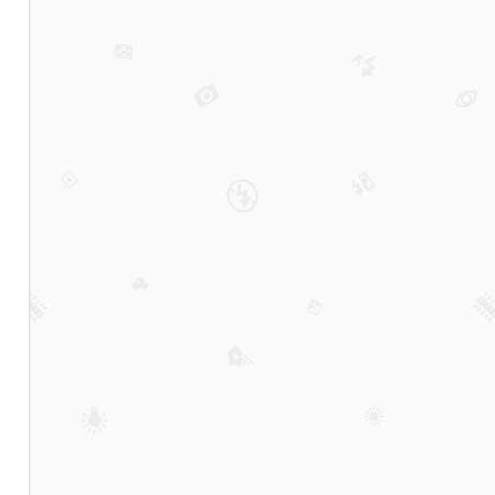
生产
厂家
综合
实力
与行
业适
配性
深度
解析