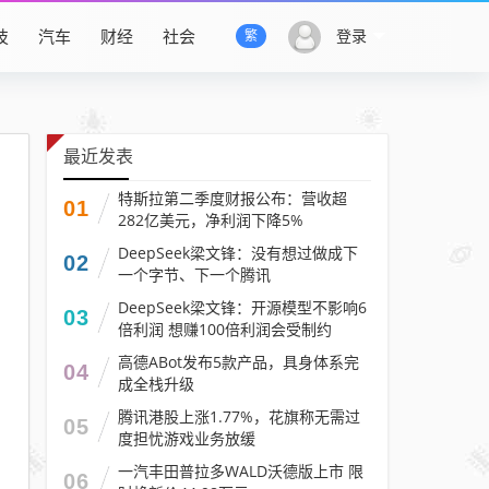
技
汽车
财经
社会
登录
繁
最近发表
特斯拉第二季度财报公布：营收超
01
282亿美元，净利润下降5%
DeepSeek梁文锋：没有想过做成下
02
一个字节、下一个腾讯
DeepSeek梁文锋：开源模型不影响6
03
倍利润 想赚100倍利润会受制约
高德ABot发布5款产品，具身体系完
04
成全栈升级
腾讯港股上涨1.77%，花旗称无需过
05
度担忧游戏业务放缓
一汽丰田普拉多WALD沃德版上市 限
06