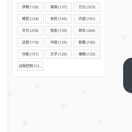
伊朗
(126)
美国
(137)
万元
(323)
模型
(124)
有的
(143)
内容
(181)
华为
(258)
智能
(139)
新车
(266)
这款
(110)
中国
(129)
剧集
(106)
功能
(151)
文字
(126)
编辑
(120)
远程控制
(127)
2026
年中
国硫
下一
篇
酸钡
厂家
选型
指
南：
十大