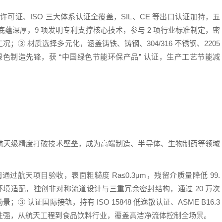
可证、ISO 三大体系认证全覆盖，SIL、CE 等出口认证加持，五
蕴深厚，9 项发明专利支撑核心技术，参与 2 项行业标准制定，密
③ 材质选择多元化，涵盖铸铁、铸钢、304/316 不锈钢、2205
色制造先锋，获 “中国绿色节能环保产品” 认证，生产工艺节能减
航天级精度打破技术壁垒，成为高端制造、半导体、生物制药等领域
过航天项目验收，表面粗糙度 Ra≤0.3μm，残留介质量降低 99.
② 极端环境适配，独创非对称流道设计与三重冗余密封结构，通过 20 万次
认证国际接轨，持有 ISO 15848 低逸散认证、ASME B16.3
伸性强，从航天工程到食品饮料行业，覆盖高洁净流体控制全场景。