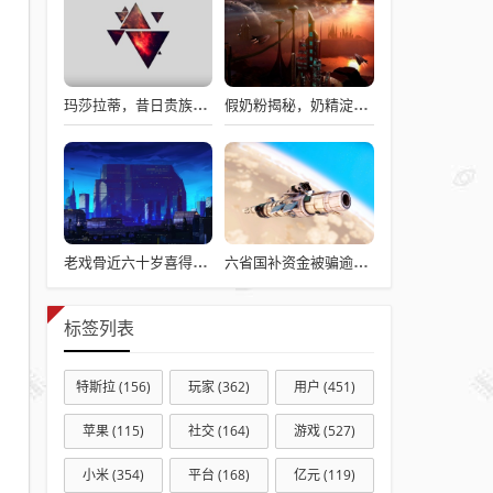
玛莎拉蒂，昔日贵族梦想，今日价格亲民触手可及
假奶粉揭秘，奶精淀粉勾兑，流向何处？
老戏骨近六十岁喜得龙凤胎，被误认作爷爷背后的故事揭秘
六省国补资金被骗逾亿，真相揭秘与违规操作背后的故事
标签列表
特斯拉
(156)
玩家
(362)
用户
(451)
苹果
(115)
社交
(164)
游戏
(527)
小米
(354)
平台
(168)
亿元
(119)