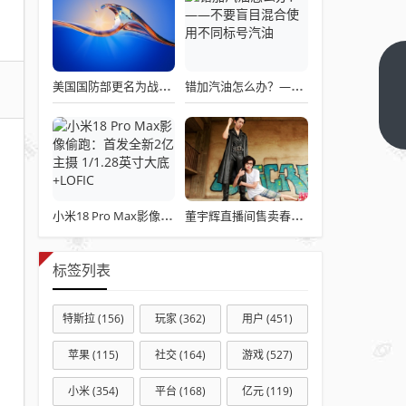
免费
美国国防部更名为战争部引发关注热议
错加汽油怎么办？——不要盲目混合使用不同标号汽油
漫画
APP
下一
篇
推荐
2024
年高
人气
小米18 Pro Max影像偷跑：首发全新2亿主摄 1/1.28英寸大底+LOFIC
董宇辉直播间售卖春联引发争议
无广
告正
标签列表
版漫
画软
特斯拉
(156)
玩家
(362)
用户
(451)
件合
苹果
(115)
社交
(164)
游戏
(527)
集
小米
(354)
平台
(168)
亿元
(119)