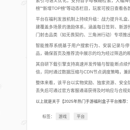
索引与语义优化，支持首字母模糊检索，大幅降
榜”“新增TOP榜”等动态栏目，玩家可按日查看
平台在福利发放机制上持续升级：战力提升礼盒
建覆盖多场景的激励体系，涵盖每日签到、新游
门射击品类（如无畏契约、三角洲行动）专项推
智能推荐系统基于用户搜索行为、安装记录与停
品，确保首页及推荐流中展示的均为经过筛选的
其自研下载引擎支持高速并发传输与智能断点续
倍，同时通过数据压缩与CDN节点调度策略，兼
整体来看，该平台以实物奖励、独家资源、安全
丢失后可通过官方客服通道获得及时响应与合规
以上就是关于【2025年热门手游福利盒子平台推
游戏
平台
标签：