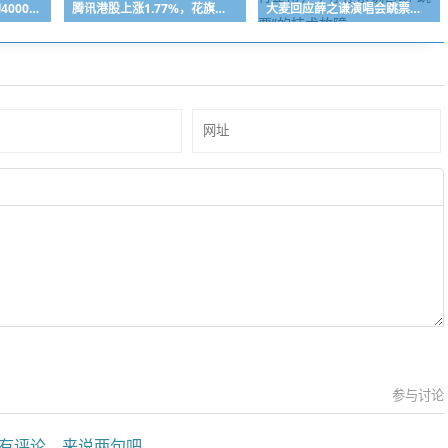
1700元租车被强制加购4000元保险？悟空租车CEO回应
腾讯港股上涨1.77%，花旗称无需过度担忧游戏业务放缓
大麦回应薛之谦演唱会跳票质疑：经技术团队全面排查与回溯，确认平台购票系统运行正常，不存在系统自动“跳票”的技术故障
参与讨论
有评论，来说两句吧...