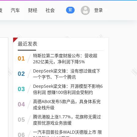
技
汽车
财经
社会
登录
繁
最近发表
特斯拉第二季度财报公布：营收超
01
282亿美元，净利润下降5%
DeepSeek梁文锋：没有想过做成下
02
一个字节、下一个腾讯
DeepSeek梁文锋：开源模型不影响6
03
倍利润 想赚100倍利润会受制约
高德ABot发布5款产品，具身体系完
04
成全栈升级
腾讯港股上涨1.77%，花旗称无需过
05
度担忧游戏业务放缓
一汽丰田普拉多WALD沃德版上市 限
06