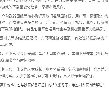
低用户查找目标游戏的操作成本。在分类榜单模块中，设有“实时热
各款游戏的下载量变化趋势，掌握市场风向。
、高阶武器图纸等核心资源开放门槛明显降低，用户可一键领取；构
预约、首次登录等多个触点，并匹配高价值新手礼包；此外，围绕热
出下载即抽活动，奖品包括平台通用代金券及机械键盘等实物奖励。
留时长等多维数据建模，实现精准游戏匹配，有效过滤低质换皮产
精品内容。
传，在下载《永劫无间》等超大型客户端时，实测下载速率提升达数
顾流量节省与时间效率。
防护三位一体支撑玩家成长：账号体系采用多重加密机制，登录凭证
处理方案。关于手游福利盒子哪个最好，本文已作全面解析。
荐：高性价比礼包与独家优惠汇总】的相关消息了，希望对大家有所帮助！