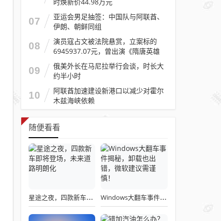
时焕新价44.98万元
亚运会男足抽签：中国队与阿联酋、
07
伊朗、朝鲜同组
演员寇占文被法院悬赏，立案标的
08
6945937.07元，曾出演《隋唐英雄
传》《逐玉》《镖人》等
俄美外长在马尼拉举行会谈，时长大
09
约半小时
阿联酋加速建设新港口以减少对霍尔
10
木兹海峡依赖
随便看看
星途之夜，四款新车即将登场，未来道路明朗化
Windows大翻车事件揭秘，卸载也出错，微软建议需谨慎！