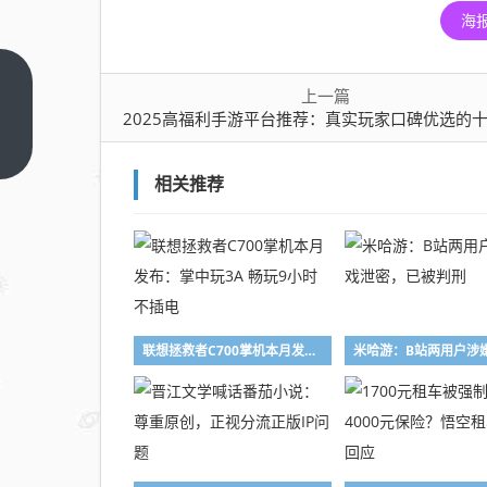
海
2025
上一篇
高福
2025高福利手游平台推荐：真实玩家口碑优选的十大手游福利
利手
上一
篇
游平
相关推荐
台推
荐：
真实
玩家
口碑
优选
联想拯救者C700掌机本月发布：掌中玩3A 畅玩9小时不插电
的十
大手
游福
利平
台